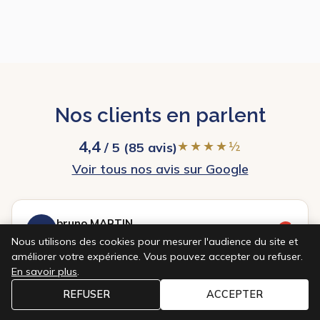
Nos clients en parlent
4,4
★★★★½
/ 5 (85 avis)
Voir tous nos avis sur Google
bruno MARTIN
BM
★★★★★
Nous utilisons des cookies pour mesurer l'audience du site et
améliorer votre expérience. Vous pouvez accepter ou refuser.
Merci. Travail propre, timing respecté. Bravo, si
En savoir plus
.
tous les prestataires pouvaient être comme eux.
REFUSER
ACCEPTER