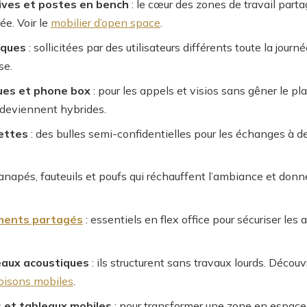
ives et postes en bench
: le cœur des zones de travail part
ée. Voir le
mobilier d’open space
.
iques
: sollicitées par des utilisateurs différents toute la journé
se.
ues et phone box
: pour les appels et visios sans gêner le pl
 deviennent hybrides.
ettes
: des bulles semi-confidentielles pour les échanges à de
anapés, fauteuils et poufs qui réchauffent l’ambiance et donn
.
ments partagés
: essentiels en flex office pour sécuriser les a
eaux acoustiques
: ils structurent sans travaux lourds. Découv
loisons mobiles
.
 et tableaux mobiles
: pour transformer une zone en espace d