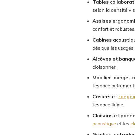
Tables collaborat
selon la densité vis
Assises ergonom
confort et robustes
Cabines acoustiq
dès que les usages
Alcôves et banqu
cloisonner.
Mobilier lounge
: c
l’espace autrement
Casiers et
range
l’espace fluide.
Cloisons et pann
acoustique
et les
c
Gradins, estrades