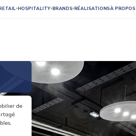
RETAIL
HOSPITALITY
BRANDS
RÉALISATIONS
À PROPOS
▾
▾
▾
T
obilier de
artagé
bles,