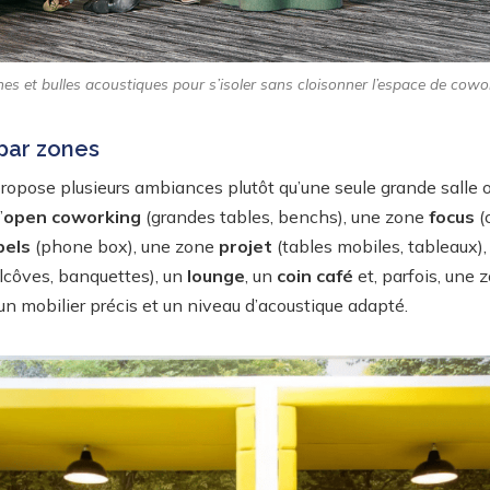
es et bulles acoustiques pour s’isoler sans cloisonner l’espace de cowo
par zones
ropose plusieurs ambiances plutôt qu’une seule grande salle o
’
open coworking
(grandes tables, benchs), une zone
focus
(
pels
(phone box), une zone
projet
(tables mobiles, tableaux)
lcôves, banquettes), un
lounge
, un
coin café
et, parfois, une
n mobilier précis et un niveau d’acoustique adapté.