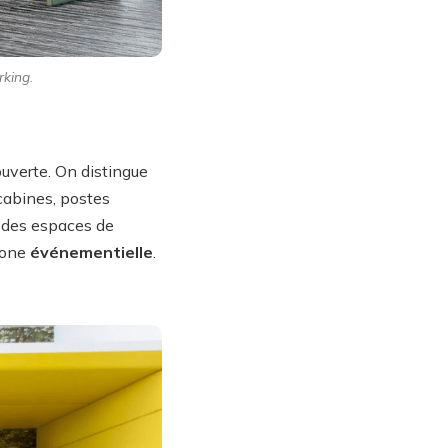
rking.
uverte. On distingue
cabines, postes
, des espaces de
 zone
événementielle
.