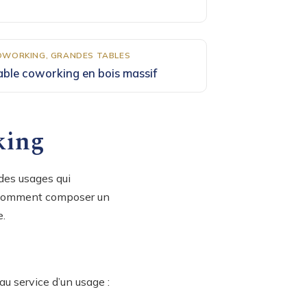
OWORKING, GRANDES TABLES
able coworking en bois massif
king
 des usages qui
i comment composer un
e.
u service d’un usage :