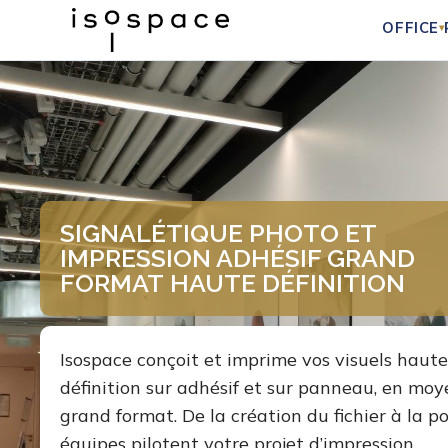
OFFICE
▾
Aller
au
contenu
SIGNALÉTIQUE PHOTO ET
IMPRESSION ADHÉSIF GRAND
FORMAT HAUTE DÉFINITION
Isospace conçoit et imprime vos visuels haute
définition sur adhésif et sur panneau, en moy
grand format. De la création du fichier à la po
équipes pilotent votre projet d’impression