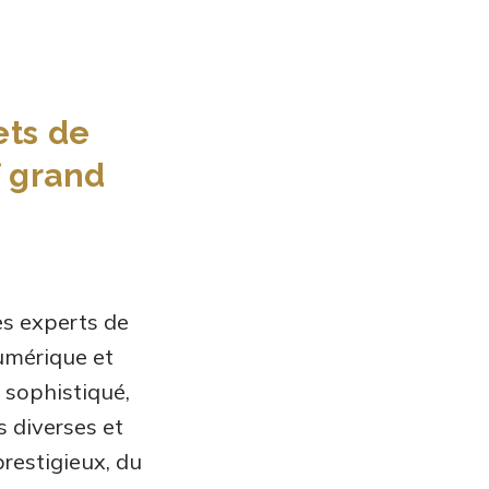
ets de
f grand
es experts de
numérique et
 sophistiqué,
 diverses et
restigieux, du