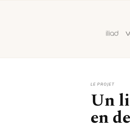
LE PROJET
Un li
en d