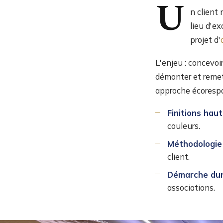
U
n client
lieu d'ex
projet d'
L'enjeu : concevoi
démonter et remet
approche écorespo
Finitions ha
couleurs.
Méthodologie
client.
Démarche dur
associations.