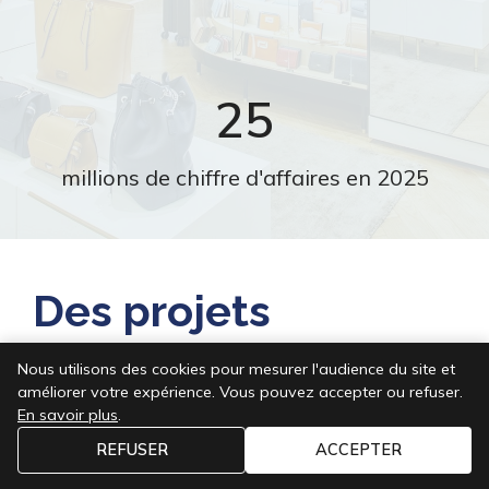
25
millions de chiffre d'affaires en 2025
Des projets
socialement et
Nous utilisons des cookies pour mesurer l'audience du site et
améliorer votre expérience. Vous pouvez accepter ou refuser.
écologiquement
En savoir plus
.
REFUSER
ACCEPTER
responsables