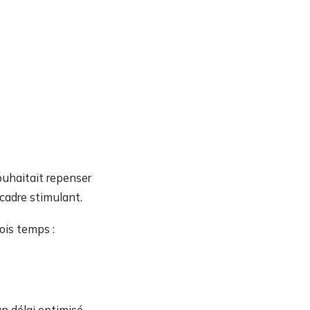
souhaitait repenser
 cadre stimulant.
ois temps :
n délai optimisé.