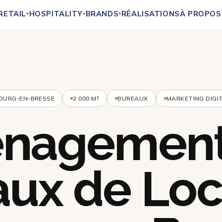
RETAIL
HOSPITALITY
BRANDS
RÉALISATIONS
À PROPOS
▾
▾
▾
OURG-EN-BRESSE
2 000 M²
BUREAUX
MARKETING DIGI
nagement
ux de Loca