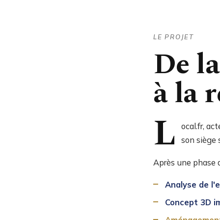
LE PROJET
De l
à la r
L
ocal.fr, a
son siège 
Après une phase d'
Analyse de l'
Concept 3D i
Aménagement