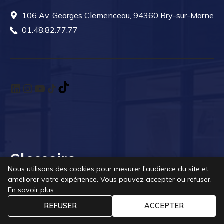
106 Av. Georges Clemenceau, 94360 Bry-sur-Marne
01.48.82.77.77
LinkedIn
Instagram
YouTube
TikTok
TikTok
Glossaire
Nous utilisons des cookies pour mesurer l'audience du site et
améliorer votre expérience. Vous pouvez accepter ou refuser.
Nos guides
En savoir plus
.
REFUSER
ACCEPTER
DEMANDER UN DEVIS
→
Les types de cloisons de bureau