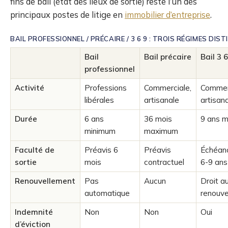
fins de bail (état des lieux de sortie) reste l’un des
principaux postes de litige en
immobilier d’entreprise
.
BAIL PROFESSIONNEL / PRÉCAIRE / 3 6 9 : TROIS RÉGIMES DIS
Bail
Bail précaire
Bail 3 
professionnel
Activité
Professions
Commerciale,
Commer
libérales
artisanale
artisan
Durée
6 ans
36 mois
9 ans 
minimum
maximum
Faculté de
Préavis 6
Préavis
Échéan
sortie
mois
contractuel
6-9 ans
Renouvellement
Pas
Aucun
Droit a
automatique
renouve
Indemnité
Non
Non
Oui
d’éviction