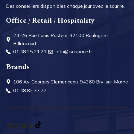
Des conseillers disponibles chaque jour avec le sourire.
Office / Retail / Hospitality
24-26 Rue Louis Pasteur, 92100 Boulogne-
Billancourt
01.48.25.21.21
info@isospace.fr
Brands
106 Av. Georges Clemenceau, 94360 Bry-sur-Marne
01.48.82.77.77
LinkedIn
Instagram
YouTube
TikTok
TikTok