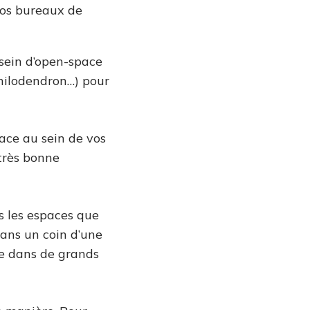
vos bureaux de
 sein d’open-space
philodendron…) pour
ace au sein de vos
 très bonne
s les espaces que
 dans un coin d’une
re dans de grands