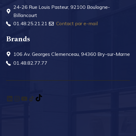
24-26 Rue Louis Pasteur, 92100 Boulogne-
Billancourt
01.48.25.21.21
Contact par e-mail
Brands
106 Av. Georges Clemenceau, 94360 Bry-sur-Marne
01.48.82.77.77
LinkedIn
Instagram
YouTube
TikTok
TikTok