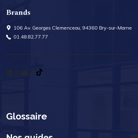
Brands
106 Av. Georges Clemenceau, 94360 Bry-sur-Marne
01.48.82.77.77
LinkedIn
Instagram
YouTube
TikTok
TikTok
Glossaire
Nos guides