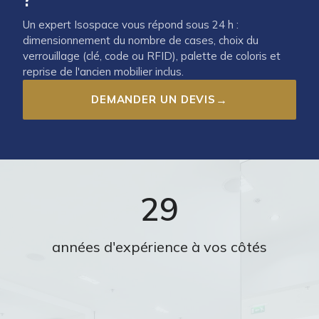
Un expert Isospace vous répond sous 24 h :
dimensionnement du nombre de cases, choix du
verrouillage (clé, code ou RFID), palette de coloris et
reprise de l'ancien mobilier inclus.
DEMANDER UN DEVIS
→
29
années d'expérience à vos côtés