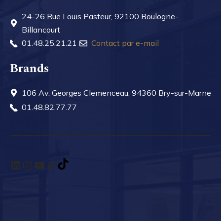
24-26 Rue Louis Pasteur, 92100 Boulogne-
Billancourt
01.48.25.21.21
Contact par e-mail
Brands
106 Av. Georges Clemenceau, 94360 Bry-sur-Marne
01.48.82.77.77
LinkedIn
Instagram
YouTube
TikTok
TikTok