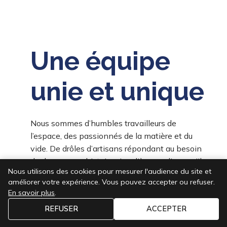
Une équipe
unie et unique
Nous sommes d’humbles travailleurs de
l’espace, des passionnés de la matière et du
vide. De drôles d’artisans répondant au besoin
de donner une histoire singulière aux lieux qu’ils
Nous utilisons des cookies pour mesurer l'audience du site et
aménagent et agencent dans un souci de
améliorer votre expérience. Vous pouvez accepter ou refuser.
durabilité.
En savoir plus
.
REFUSER
ACCEPTER
Nous réunissons des personnes de tous les
horizons pour conduire nos clients vers des