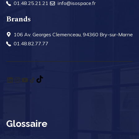
01.48.25.21.21
info@isospace.fr
Brands
106 Av. Georges Clemenceau, 94360 Bry-sur-Marne
01.48.82.77.77
LinkedIn
Instagram
YouTube
TikTok
TikTok
Glossaire